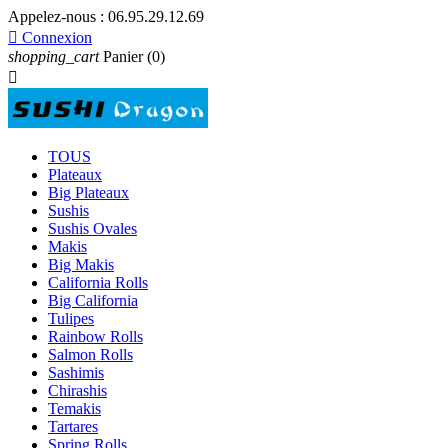
Appelez-nous :
06.95.29.12.69

Connexion
shopping_cart
Panier
(0)

TOUS
Plateaux
Big Plateaux
Sushis
Sushis Ovales
Makis
Big Makis
California Rolls
Big California
Tulipes
Rainbow Rolls
Salmon Rolls
Sashimis
Chirashis
Temakis
Tartares
Spring Rolls