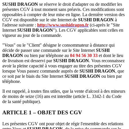
SUSHI DRAGON
se réserve le droit d'adapter ou de modifier les
présentes CGV à tout moment sans préavis. Ces modifications sont
opposables à compter de leur mise en ligne. La dernière version des
CGV est disponible sur le site Internet de
SUSHI DRAGON
à
l'adresse suivante :
http://www.sushidragon.fr
(ci-après le "Site
Internet
SUSHI DRAGON
"). Les CGV applicables sont celles en
vigueur au jour de la commande.
"Vous" ou le "Client" désigne le consommateur à distance qui
décide de passer une commande sur le Site Internet
SUSHI
DRAGON
ou bien par téléphone au
04 94 56 30 33
et dont le lieu
de livraison est desservi par
SUSHI DRAGON
. Vous reconnaissez
avoir la pleine capacité à vous engager au titre des présentes CGV
lorsque Vous passez commande auprès de
SUSHI DRAGON
, que
ce soit par le biais du Site Internet
SUSHI DRAGON
ou bien par
téléphone.
Il est rappelé, à toutes fins utiles, que la vente d'alcool à des mineurs
de moins de seize (16) ans est interdite (article L. 3342-1 du Code
de la santé publique).
ARTICLE 1 – OBJET DES CGV
Les présentes CGV ont pour objet de régir l'ensemble des relations
entre Vous et
SUSHI DRAGON
, de la prise de commande sur le