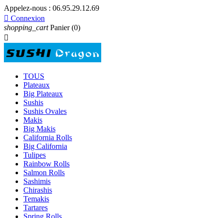
Appelez-nous :
06.95.29.12.69

Connexion
shopping_cart
Panier
(0)

TOUS
Plateaux
Big Plateaux
Sushis
Sushis Ovales
Makis
Big Makis
California Rolls
Big California
Tulipes
Rainbow Rolls
Salmon Rolls
Sashimis
Chirashis
Temakis
Tartares
Spring Rolls