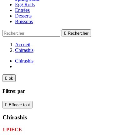
Egg Rolls
Entrées
Desserts
Boissons

Rechercher
Accueil
Chirashis
Chirashis

ok
Filtrer par

Effacer tout
Chirashis
1 PIECE